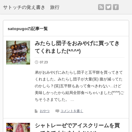
rss
twitter
facebo
サトッチの覚え書き 旅行
satopugoの記事一覧
みたらし団子をおみやげに買ってき
てくれました(*^^*)
07.23
弟がおみやげにみたらし団子と五平餅を買ってきて
くれました。みたらし団子が大量(笑) 腹が減ってた
のかしら？(笑)五平餅もあって食べきれない…けど
美味しかったから結局全部食べちゃいました(*^^*)ご
ちそうさまでした。 …
おやつ
コメントを書く
シャトレーゼでアイスクリームを買