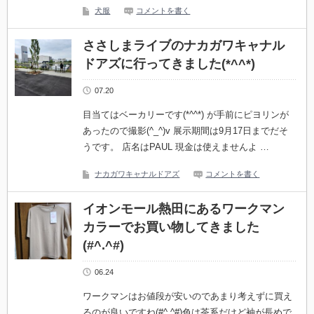
犬服
コメントを書く
ささしまライブのナカガワキャナル
ドアズに行ってきました(*^^*)
07.20
目当てはベーカリーです(*^^*) が手前にピヨリンが
あったので撮影(^_^)v 展示期間は9月17日までだそ
うです。 店名はPAUL 現金は使えませんよ …
ナカガワキャナルドアズ
コメントを書く
イオンモール熱田にあるワークマン
カラーでお買い物してきました
(#^.^#)
06.24
ワークマンはお値段が安いのであまり考えずに買え
るのが良いですね(#^.^#)色は茶系だけど袖が長めで