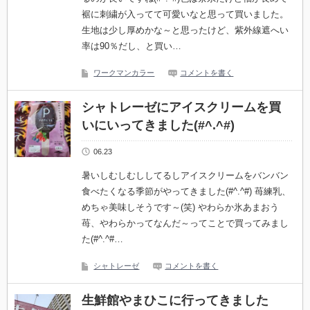
裾に刺繍が入ってて可愛いなと思って買いました。
生地は少し厚めかな～と思ったけど、紫外線遮へい
率は90％だし、と買い…
ワークマンカラー
コメントを書く
シャトレーゼにアイスクリームを買
いにいってきました(#^.^#)
06.23
暑いしむしむししてるしアイスクリームをバンバン
食べたくなる季節がやってきました(#^.^#) 苺練乳、
めちゃ美味しそうです～(笑) やわらか氷あまおう
苺、やわらかってなんだ～ってことで買ってみまし
た(#^.^#…
シャトレーゼ
コメントを書く
生鮮館やまひこに行ってきました