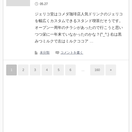
05.27
ジェリコ堂はコメダ珈琲店人気ドリンクのジェリコ
を幅広くカスタムできるスタンド喫茶だそうです。
オープン一周年のチラシがあったので行こうと思い
つつ栄に一年来ていなかったのかな？(^_^;) 右は黒
みつミルクで左はミルクココア …
未分類
コメントを書く
1
2
3
4
5
6
…
160
»