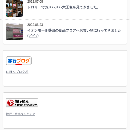
2019.07.08
トロリーでカメハメハ大王像を見てきました。
2022.03.23
イオンモール熱田の食品フロアへお買い物に行ってきました
(#^.^#)
にほんブログ村
旅行・観光ランキング