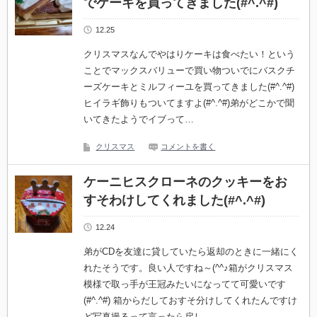
でケーキを買ってきました(#^.^#)
12.25
クリスマスなんでやはりケーキは食べたい！という
ことでマックスバリューで買い物ついでにバスクチ
ーズケーキとミルフィーユを買ってきました(#^.^#)
ヒイラギ飾りもついてますよ(#^.^#)弟がどこかで聞
いてきたようでイブって…
クリスマス
コメントを書く
ケーニヒスクローネのクッキーをお
すそわけしてくれました(#^.^#)
12.24
弟がCDを友達に貸していたら返却のときに一緒にく
れたそうです。良い人ですね～(^^♪箱がクリスマス
模様で取っ手が王冠みたいになってて可愛いです
(#^.^#) 箱からだしておすそ分けしてくれたんですけ
ど写真撮るって言ったら戻し…