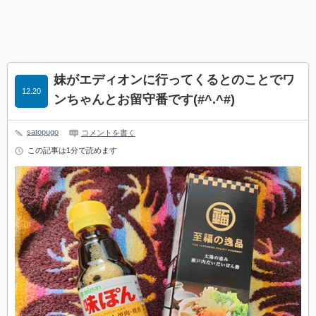
妹がエディオンに行ってくるとのことでワ
12.20
ンちゃんとお留守番です(#^.^#)
satopugo
コメントを書く
この記事は1分で読めます