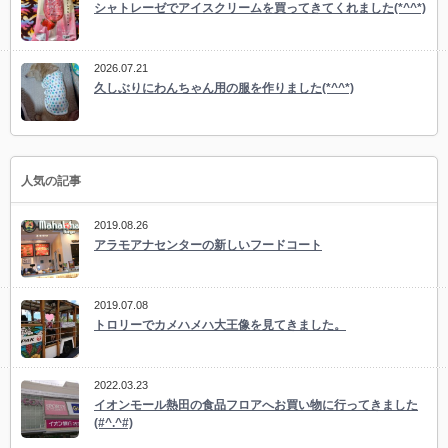
シャトレーゼでアイスクリームを買ってきてくれました(*^^*)
2026.07.21
久しぶりにわんちゃん用の服を作りました(*^^*)
人気の記事
2019.08.26
アラモアナセンターの新しいフードコート
2019.07.08
トロリーでカメハメハ大王像を見てきました。
2022.03.23
イオンモール熱田の食品フロアへお買い物に行ってきました
(#^.^#)