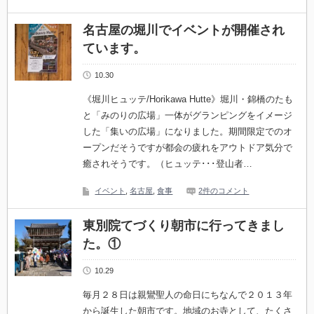
名古屋の堀川でイベントが開催され
ています。
10.30
《堀川ヒュッテ/Horikawa Hutte》堀川・錦橋のたも
と「みのりの広場」一体がグランピングをイメージ
した「集いの広場」になりました。期間限定でのオ
ープンだそうですが都会の疲れをアウトドア気分で
癒されそうです。（ヒュッテ･･･登山者…
イベント
,
名古屋
,
食事
2件のコメント
東別院てづくり朝市に行ってきまし
た。①
10.29
毎月２８日は親鸞聖人の命日にちなんで２０１３年
から誕生した朝市です。地域のお寺として、たくさ