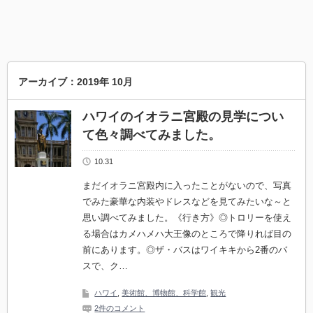
アーカイブ：2019年 10月
ハワイのイオラニ宮殿の見学につい
て色々調べてみました。
10.31
まだイオラニ宮殿内に入ったことがないので、写真
でみた豪華な内装やドレスなどを見てみたいな～と
思い調べてみました。《行き方》◎トロリーを使え
る場合はカメハメハ大王像のところで降りれば目の
前にあります。◎ザ・バスはワイキキから2番のバ
スで、ク…
ハワイ
,
美術館、博物館、科学館
,
観光
2件のコメント