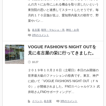
んの方々にお寺にふれる機会を取り戻したいという
東別院の思いと連携してスタートしたそうです。毎
月約１７０店舗が並ぶ、愛知県内最大の朝市で、野
菜やパン…
名古屋
,
朝市・マルシェ・市
,
神社・お寺
2件のコメント
VOGUE FASHION’S NIGHT OUTを
見に名古屋の栄に行ってきました。
10.27
２０１９年１０月２６日（土曜日）本日のみ開催の
世界最大級のファッションの祭典です。東京、神戸
に続いて「VOGUE FASHION'S NIGHT OUT（ＦＮ
Ｏ）」が開催されました。FNOスペシャルゲスト 武
井咲さんFNOサポーティングゲ…
イベント
,
名古屋
3件のコメント