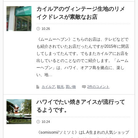
カイルアのヴィンテージ生地のリメ
イクドレスが素敵なお店
10.26
《ムームーヘブン》こちらのお店は、テレビなどで
も紹介されていたお店だったんですが2015年に閉店
してしまってたんです。でもまたカイルアにお店を
出しているとのことなのでご紹介します。「ムーム
ーヘブン」は、ハワイ、オアフ島を拠点に、楽し
い、地…
カイルア
,
観光
,
買い物
2件のコメント
ハワイでたい焼きアイスが流行って
るようです。
10.24
《somisomi/ソミソミ》はL.A生まれの人気ショップ