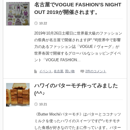
名古屋でVOGUE FASHION’S NIGHT
OUT 2019が開催されます。
10.22
2019年10月26日土曜日に世界最大級のファッション
の祭典が名古屋で開催されます(#^.^#)世界中で影響
力のあるファッション誌「VOGUE / ヴォーグ」が
世界各国で開催するグローバルなショッピングイベ
ント「VOGUE FASHION…
イベント
,
名古屋
,
買い物
2件のコメント
ハワイのバターモチ作ってみました
(^^♪
10.21
《Butter Mochi/バターモチ》はバターとココナッツ
ミルクを使ったハワイのスイーツです(^^♪モチモチ
した食感が好きなのでたまに作っています。バター