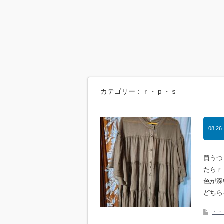
カテゴリー：ｒ・ｐ・ｓ
08.26
買うつ
たらｒ
色が深
どちら
ｒ・