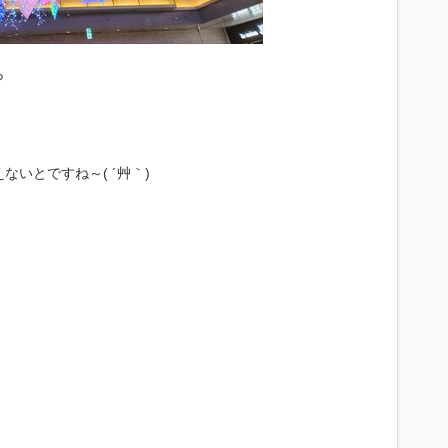
ら
いとですね～( ´艸｀)