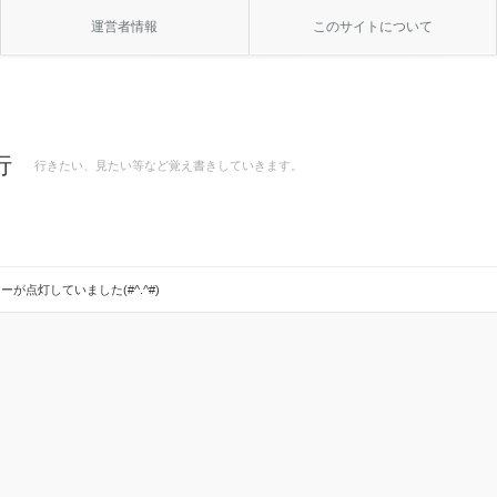
運営者情報
このサイトについて
行
行きたい、見たい等など覚え書きしていきます。
が点灯していました(#^.^#)