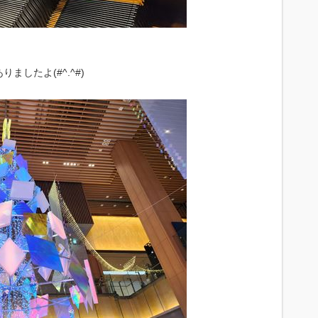
したよ(#^.^#)