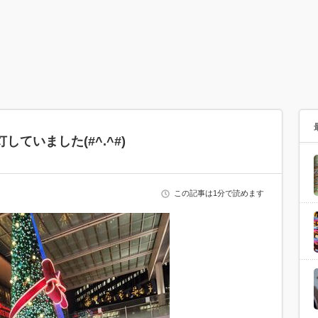
ていました(#^.^#)
この記事は1分で読めます