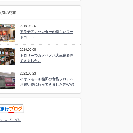
人気の記事
2019.08.26
アラモアナセンターの新しいフー
ドコート
2019.07.08
トロリーでカメハメハ大王像を見
てきました。
2022.03.23
イオンモール熱田の食品フロアへ
お買い物に行ってきました(#^.^#)
にほんブログ村