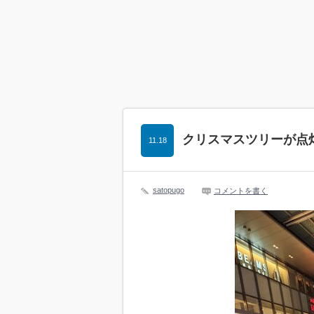
クリスマスツリーが点灯し
11.18
satopugo
コメントを書く