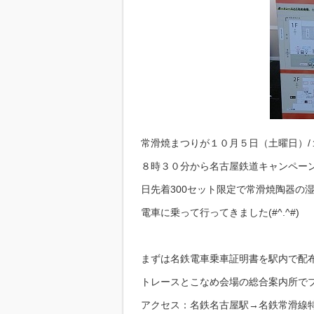
常滑焼まつりが１０月５日（土曜日）
８時３０分から名古屋鉄道キャンペー
日先着300セット限定で常滑焼陶器の
電車に乗って行ってきました(#^.^#)
まずは名鉄電車乗車証明書を駅内で配
トレースとこなめ会場の総合案内所で
アクセス：名鉄名古屋駅→名鉄常滑線