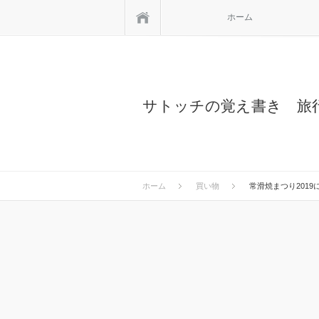
ホーム
ホーム
サトッチの覚え書き 旅
ホーム
買い物
常滑焼まつり201