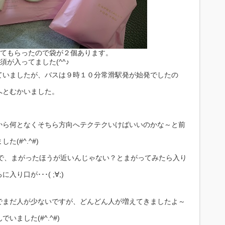
てもらったので袋が２個あります。
が入ってました(^^♪
ていましたが、バスは９時１０分常滑駅発が始発でしたの
へとむかいました。
から何となくそちら方向へテクテクいけばいいのかな～と前
(#^.^#)
ここで、まがったほうが近いんじゃない？とまがってみたら入り
口が･･･( ;∀;)
でまだ人が少ないですが、どんどん人が増えてきましたよ～
ました(#^.^#)