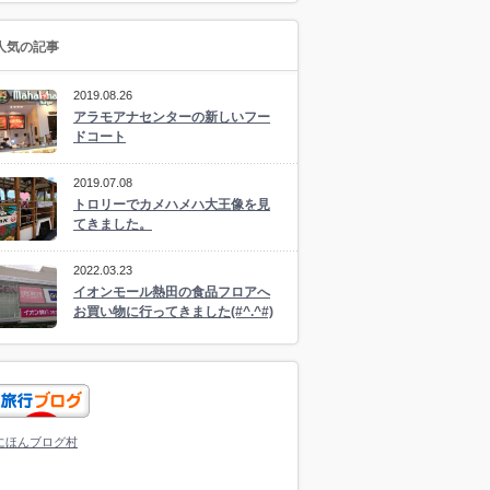
人気の記事
2019.08.26
アラモアナセンターの新しいフー
ドコート
2019.07.08
トロリーでカメハメハ大王像を見
てきました。
2022.03.23
イオンモール熱田の食品フロアへ
お買い物に行ってきました(#^.^#)
にほんブログ村