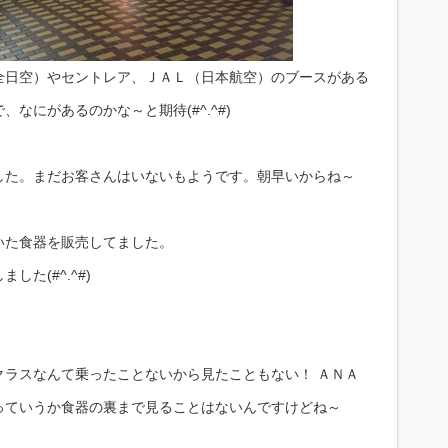
全日空）やセントレア、ＪＡＬ（日本航空）のブースがある
なにがあるのかな～と期待(#^.^#)
した。まだお客さんはいないもようです。朝早いからね～
いた食器を販売してました。
た(#^.^#)
クラスなんて乗ったことないから見たこともない！ ＡＮＡ
っていうか食器の裏まで見ることはないんですけどね～