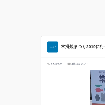
常滑焼まつり2019に
10.07
satopugo
2件のコメント