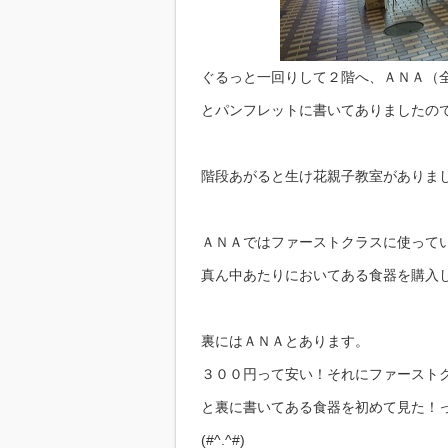
ぐるっと一回りして２階へ、ＡＮＡ（
とパンフレットに書いてありましたので、
階段あがると生け花親子教室がありま
ＡＮＡではファーストクラスに使って
真ん中あたりにおいてある食器を購入しまし
裏にはＡＮＡとあります。
３００円って安い！それにファースト
と裏に書いてある食器を初めて見た！
(#^.^#)