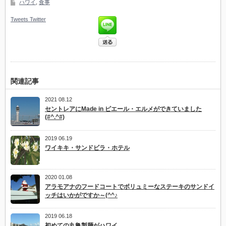
ハワイ
,
食事
Tweets
Twitter
関連記事
2021 08.12
セントレアにMade in ピエール・エルメができていました
(#^.^#)
2019 06.19
ワイキキ・サンドビラ・ホテル
2020 01.08
アラモアナのフードコートでボリュミーなステーキのサンドイ
ッチはいかがですか～(^^♪
2019 06.18
初めての丸亀製麺がハワイ