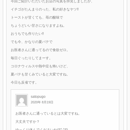
今回ご紹介いただいたお店の写真を拝見しましたが、
イチゴがたんまりのった、私の好きなヤツ‼︎
トーストが甘くても、苺の酸味で
ちょうどいい甘さになりますよね。
おうちでも作りたい‼︎
でも今、かなりの夏バテで
お医者さんに通ってるので食欲ゼロ。
毎日ぐったりしてまーす。
コロナウィルスや熱中症も怖いけど、
夏バテも甘くみていると大変ですね。
今日も反省です。
satopugo
2020年 8月19日
お医者さんに通っているとは大変ですね。
大丈夫ですか？
ゆっくり休んでくださいね(#^.^#)