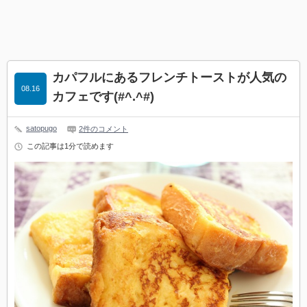
カパフルにあるフレンチトーストが人気の
08.16
カフェです(#^.^#)
satopugo
2件のコメント
この記事は1分で読めます