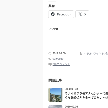
共有:
Facebook
X
いいね:
2019 09.30
ホテル
,
ワイキキ
,
食
satopugo
2件のコメント
関連記事
2020 08.28
ラナイ＠アラモアナセンターで
うな鉄板焼きを食べてみたい～(#^.
2019 09.06