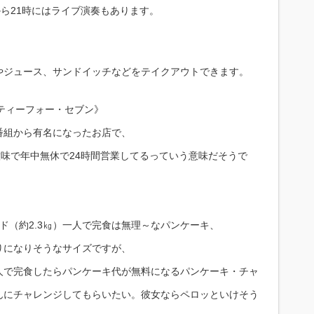
から21時にはライブ演奏もあります。
やジュース、サンドイッチなどをテイクアウトできます。
ンティーフォー・セブン》
番組から有名になったお店で、
う意味で年中無休で24時間営業してるっていう意味だそうで
ド（約2.3㎏）一人で完食は無理～なパンケーキ、
りになりそうなサイズですが、
人で完食したらパンケーキ代が無料になるパンケーキ・チャ
んにチャレンジしてもらいたい。彼女ならペロッといけそう