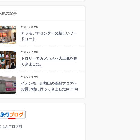
人気の記事
2019.08.26
アラモアナセンターの新しいフー
ドコート
2019.07.08
トロリーでカメハメハ大王像を見
てきました。
2022.03.23
イオンモール熱田の食品フロアへ
お買い物に行ってきました(#^.^#)
にほんブログ村