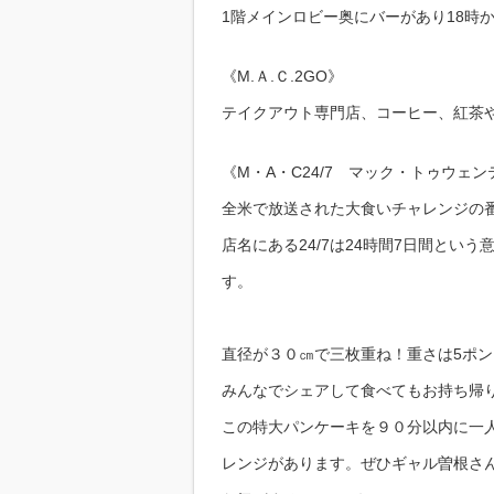
1階メインロビー奥にバーがあり18時
《M.Ａ.Ｃ.2GO》
テイクアウト専門店、コーヒー、紅茶
《M・A・C24/7 マック・トゥウェ
全米で放送された大食いチャレンジの
店名にある24/7は24時間7日間とい
す。
直径が３０㎝で三枚重ね！重さは5ポン
みんなでシェアして食べてもお持ち帰
この特大パンケーキを９０分以内に一
レンジがあります。ぜひギャル曽根さ