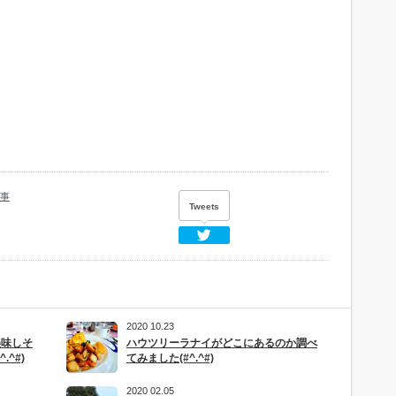
事
Tweets
Twitter
2020 10.23
美味しそ
ハウツリーラナイがどこにあるのか調べ
^#)
てみました(#^.^#)
2020 02.05