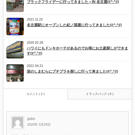
ブラックフライデーに行ってきました～IN 名古屋(#^.^#)
2021 11.22
名古屋駅にオープンした紀ノ国屋に行ってきました(#^.^#)
2020 02.28
ハワイにもドンキホーテがあるのでお得にお土産探しができま
す(#^.^#)
2021 04.21
栄のしまむらにプチプラを探しに行って来ました(#^.^#)
コメント ( 2 )
トラックバック ( 0 )
gako
2020年 3月24日