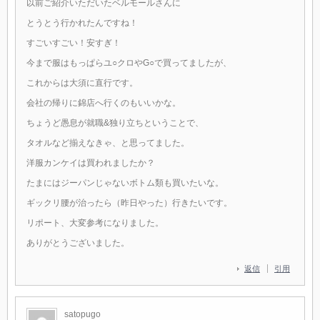
以前ご紹介いただいたベルモールさんに
とうとう行かれたんですね！
すごいすごい！安すぎ！
今まで服はもっぱらユ○クロやG○で買ってましたが、
これからは大須に直行です。
会社の帰りに錦店へ行くのもいいかな。
ちょうど愚息が就職&独り立ちということで、
タオルなど揃えなきゃ、と思ってました。
洋服カンケイは買われましたか？
たまにはジーパンじゃないボトム類も買いたいな。
ギックリ腰が治ったら（昨日やった）行きたいです。
リポート、大変参考になりました。
ありがとうございました。
返信
引用
satopugo