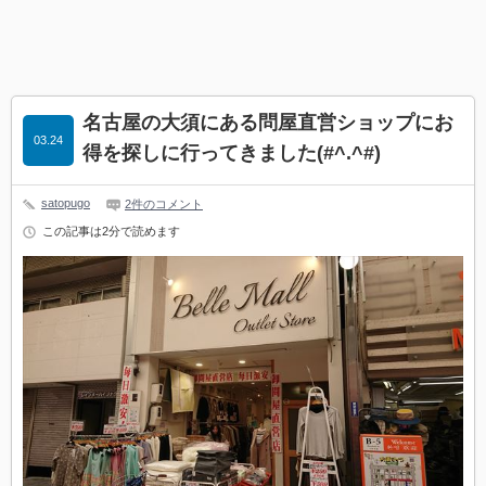
名古屋の大須にある問屋直営ショップにお
03.24
得を探しに行ってきました(#^.^#)
satopugo
2件のコメント
この記事は2分で読めます