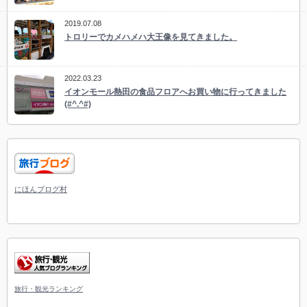
2019.07.08
トロリーでカメハメハ大王像を見てきました。
2022.03.23
イオンモール熱田の食品フロアへお買い物に行ってきました
(#^.^#)
にほんブログ村
旅行・観光ランキング