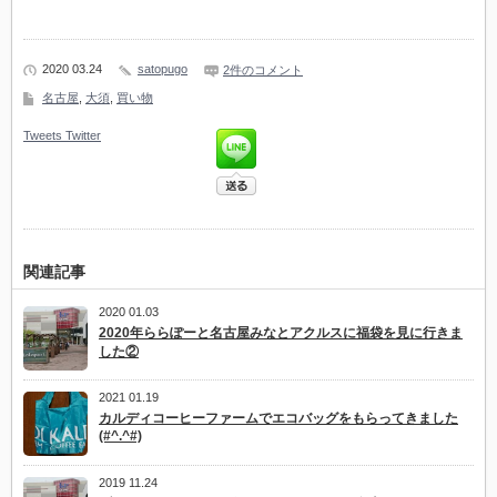
2020 03.24
satopugo
2件のコメント
名古屋
,
大須
,
買い物
Tweets
Twitter
関連記事
2020 01.03
2020年ららぽーと名古屋みなとアクルスに福袋を見に行きま
した②
2021 01.19
カルディコーヒーファームでエコバッグをもらってきました
(#^.^#)
2019 11.24