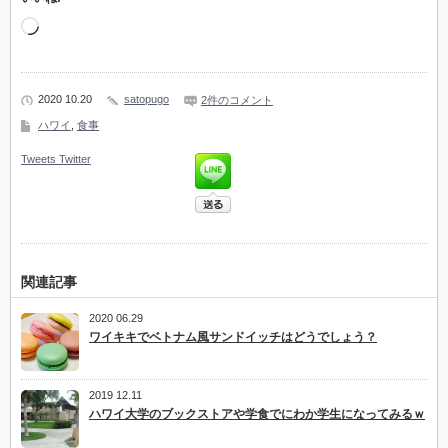
読
み
込
み
中…
2020 10.20
satopugo
2件のコメント
ハワイ
,
食事
Tweets
Twitter
関連記事
2020 06.29
ワイキキでベトナム風サンドイッチはどうでしょう？
2019 12.11
ハワイ大学のブックストアや学食でにわか学生になってみるｗ