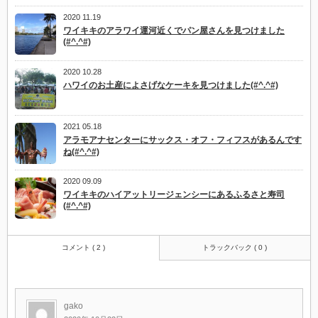
2020 11.19
ワイキキのアラワイ運河近くでパン屋さんを見つけました
(#^.^#)
2020 10.28
ハワイのお土産によさげなケーキを見つけました(#^.^#)
2021 05.18
アラモアナセンターにサックス・オフ・フィフスがあるんです
ね(#^.^#)
2020 09.09
ワイキキのハイアットリージェンシーにあるふるさと寿司
(#^.^#)
コメント ( 2 )
トラックバック ( 0 )
gako