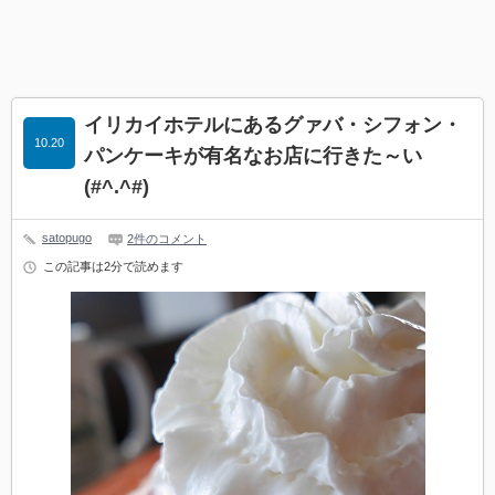
イリカイホテルにあるグァバ・シフォン・
10.20
パンケーキが有名なお店に行きた～い
(#^.^#)
satopugo
2件のコメント
この記事は2分で読めます