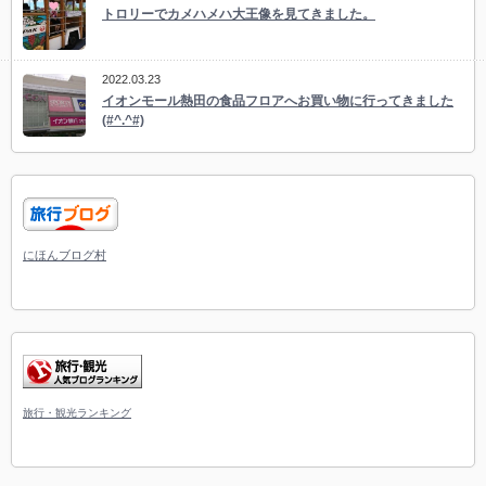
トロリーでカメハメハ大王像を見てきました。
2022.03.23
イオンモール熱田の食品フロアへお買い物に行ってきました
(#^.^#)
にほんブログ村
旅行・観光ランキング