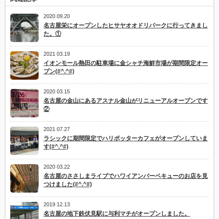
2020 09.20
名古屋栄にオープンしたヒサヤオオドリパークに行ってきまし
た。①
2021 03.19
イオンモール熱田の駐車場に金シャチ海鮮市場が期間限定オー
プン(#^.^#)
2020 03.15
名古屋の金山にあるアスナル金山がリニューアルオープンです
②
2021 07.27
ラシックに期間限定でハリポッターカフェがオープンしていま
す(#^.^#)
2020 03.22
名古屋のささしまライブでハワイアンバーベキューのお店を見
つけました(#^.^#)
2019 12.13
名古屋の地下鉄伏見駅に与利マチがオープンしました。