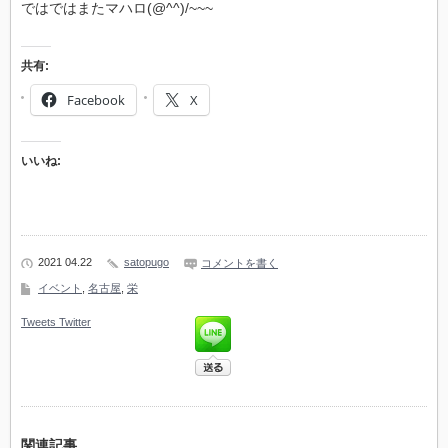
ではではまたマハロ(@^^)/~~~
共有:
Facebook
X
いいね:
2021 04.22
satopugo
コメントを書く
イベント
,
名古屋
,
栄
Tweets
Twitter
関連記事