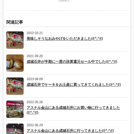
関連記事
2022 03.21
美味しそうなおみやげをいただきました(#^.^#)
2021 09.20
成城石井が半期に一度の決算還元セール中でした(#^.^#)
2023 08.09
成城石井でケーキをお土産に買ってきてくれました(#^.^#)
2022 05.26
アスナル金山にある成城石井にお買い物に行ってきました
(#^.^#)
2022 06.29
アスナル金山にある成城石井に行ってきました(#^.^#)