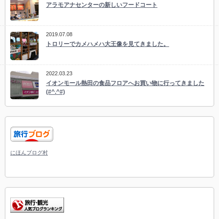
アラモアナセンターの新しいフードコート
2019.07.08
トロリーでカメハメハ大王像を見てきました。
2022.03.23
イオンモール熱田の食品フロアへお買い物に行ってきました
(#^.^#)
にほんブログ村