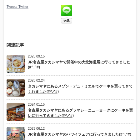
Tweets
Twitter
関連記事
2025 09.15
JR名古屋タカシマヤで開催中の大北海道展に行ってきました
(#^.^#)
2025 02.24
タカシマヤにあるメゾン・デュ・ミエルでケーキを買ってきて
くれました(#^.^#)
2024 01.15
名古屋タカシマヤにあるグラマシーニューヨークにケーキを買
いに行ってきました(#^.^#)
2023 06.12
JR名古屋タカシマヤのハワイフェアに行ってきました(#^.^#)