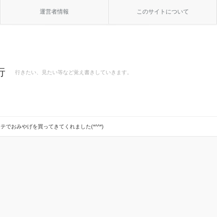
運営者情報
このサイトについて
行
行きたい、見たい等など覚え書きしていきます。
テでおみやげを買ってきてくれました(*^^*)