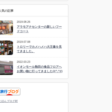
人気の記事
2019.08.26
アラモアナセンターの新しいフー
ドコート
2019.07.08
トロリーでカメハメハ大王像を見
てきました。
2022.03.23
イオンモール熱田の食品フロアへ
お買い物に行ってきました(#^.^#)
にほんブログ村