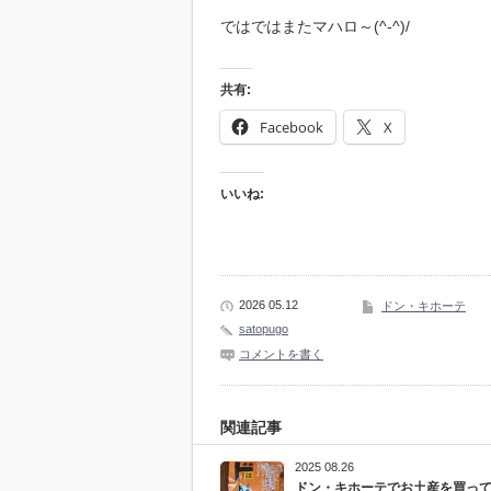
ではではまたマハロ～(^-^)/
共有:
Facebook
X
いいね:
2026 05.12
ドン・キホーテ
satopugo
コメントを書く
関連記事
2025 08.26
ドン・キホーテでお土産を買っ