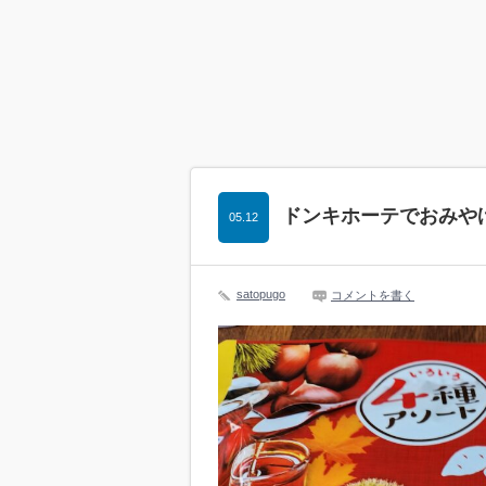
ドンキホーテでおみやげ
05.12
satopugo
コメントを書く