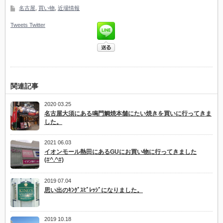
名古屋
,
買い物
,
近場情報
Tweets
Twitter
関連記事
2020 03.25
名古屋大須にある鳴門鯛焼本舗にたい焼きを買いに行ってきま
した。
2021 06.03
イオンモール熱田にあるGUにお買い物に行ってきました
(#^.^#)
2019 07.04
思い出のｷﾝｸﾞｽﾋﾞﾚｯｼﾞになりました。
2019 10.18