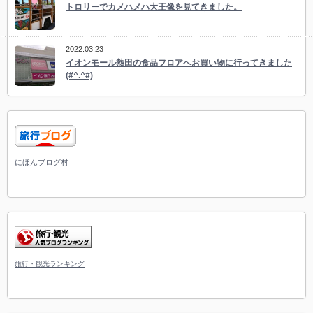
トロリーでカメハメハ大王像を見てきました。
2022.03.23
イオンモール熱田の食品フロアへお買い物に行ってきました
(#^.^#)
にほんブログ村
旅行・観光ランキング