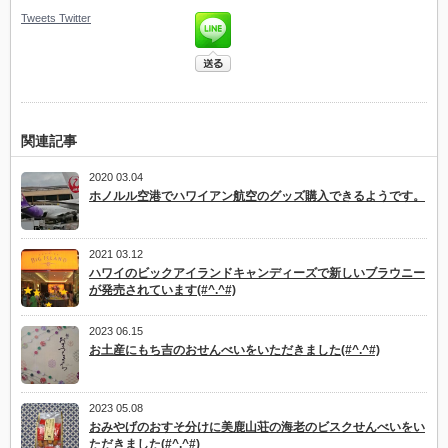
Tweets
Twitter
関連記事
2020 03.04
ホノルル空港でハワイアン航空のグッズ購入できるようです。
2021 03.12
ハワイのビックアイランドキャンディーズで新しいブラウニー
が発売されています(#^.^#)
2023 06.15
お土産にもち吉のおせんべいをいただきました(#^.^#)
2023 05.08
おみやげのおすそ分けに美鹿山荘の海老のビスクせんべいをい
ただきました(#^.^#)