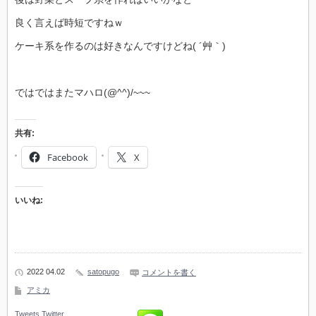
良く言えば時短ですねｗ
ケーキ系を作るのは好きなんですけどね( ´艸｀)
ではではまたマハロ(@^^)/~~~
共有:
Facebook
X
いいね:
2022 04.02
satopugo
コメントを書く
アミカ
Tweets
Twitter