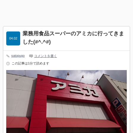
業務用食品スーパーのアミカに行ってきま
04.02
した(#^.^#)
satopugo
コメントを書く
この記事は1分で読めます