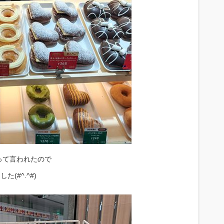
って言われたので
(#^.^#)