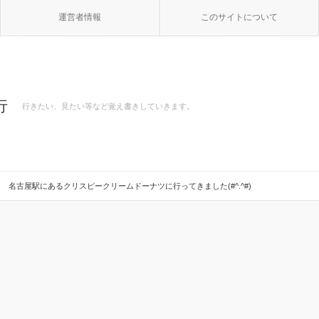
運営者情報
このサイトについて
行
行きたい、見たい等など覚え書きしていきます。
名古屋駅にあるクリスピークリームドーナツに行ってきました(#^.^#)