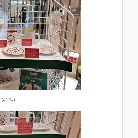
^.^#)