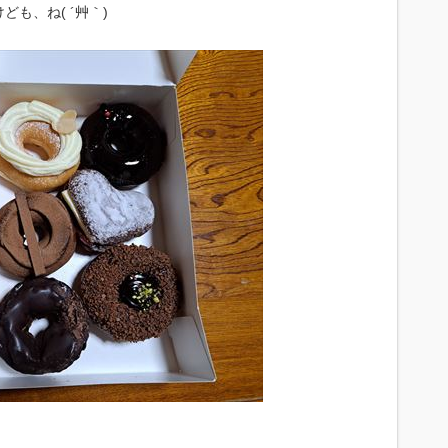
も、ね( ´艸｀)