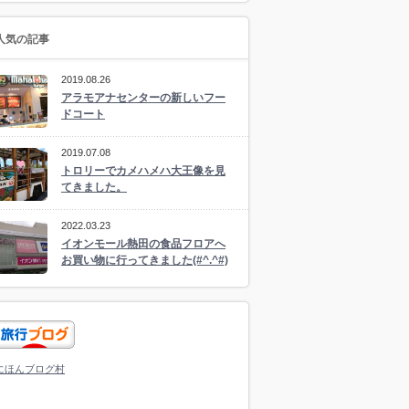
人気の記事
2019.08.26
アラモアナセンターの新しいフー
ドコート
2019.07.08
トロリーでカメハメハ大王像を見
てきました。
2022.03.23
イオンモール熱田の食品フロアへ
お買い物に行ってきました(#^.^#)
にほんブログ村