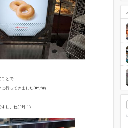
てことで
行ってきました(#^.^#)
し、ね( ´艸｀)