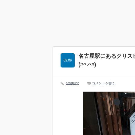
名古屋駅にあるクリス
02.09
(#^.^#)
satopugo
コメントを書く