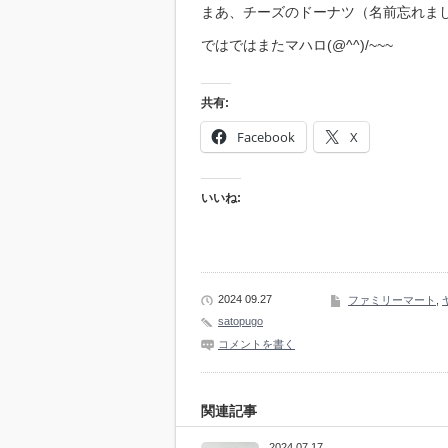
まあ、チーズのドーナツ（名前忘れま
ではではまたマハロ(@^^)/~~~
共有:
Facebook
X
いいね:
2024 09.27
ファミリーマート
,
satopugo
コメントを書く
関連記事
2024 07.17