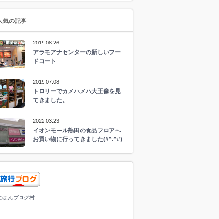
人気の記事
2019.08.26
アラモアナセンターの新しいフー
ドコート
2019.07.08
トロリーでカメハメハ大王像を見
てきました。
2022.03.23
イオンモール熱田の食品フロアへ
お買い物に行ってきました(#^.^#)
にほんブログ村