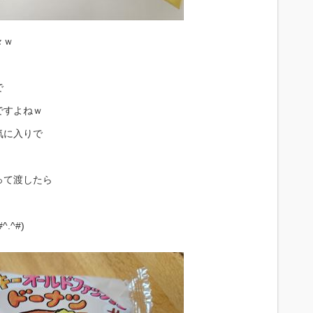
々ｗ
で
ですよねｗ
気に入りで
って渡したら
^#)