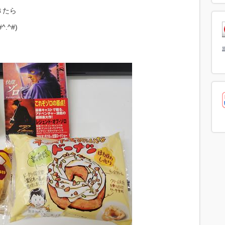
きたら
^#)