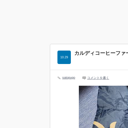
カルディコーヒーファー
10.29
satopugo
コメントを書く