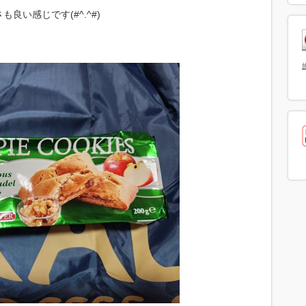
い感じです(#^.^#)