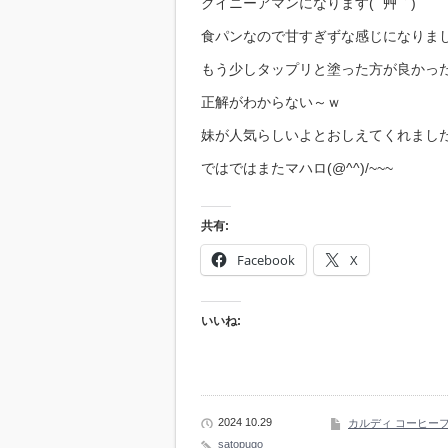
クイニーアマンになります( ´艸｀)
食パンなので甘すぎずな感じになりま
もう少しタップリと塗った方が良かっ
正解がわからない～ｗ
妹が人気らしいよとおしえてくれました(
ではではまたマハロ(@^^)/~~~
共有:
Facebook
X
いいね:
2024 10.29
カルディ コーヒー
satopugo