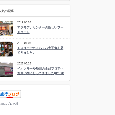
人気の記事
2019.08.26
アラモアナセンターの新しいフー
ドコート
2019.07.08
トロリーでカメハメハ大王像を見
てきました。
2022.03.23
イオンモール熱田の食品フロアへ
お買い物に行ってきました(#^.^#)
にほんブログ村