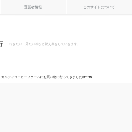
運営者情報
このサイトについて
行
行きたい、見たい等など覚え書きしていきます。
カルディコーヒーファームにお買い物に行ってきました(#^.^#)