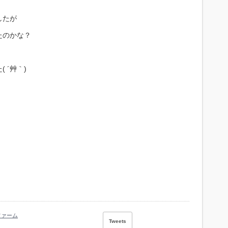
したが
たのかな？
 ´艸｀)
ファーム
Tweets