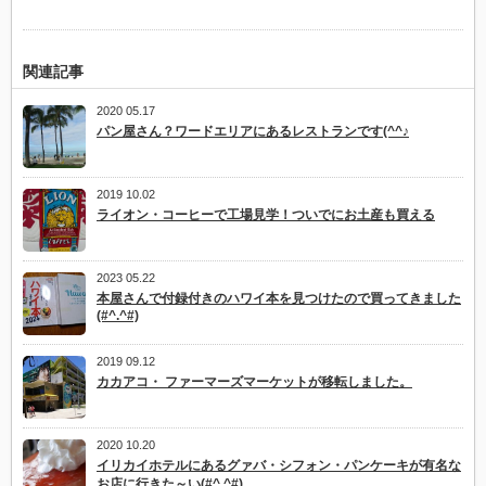
関連記事
2020 05.17
パン屋さん？ワードエリアにあるレストランです(^^♪
2019 10.02
ライオン・コーヒーで工場見学！ついでにお土産も買える
2023 05.22
本屋さんで付録付きのハワイ本を見つけたので買ってきました
(#^.^#)
2019 09.12
カカアコ・ ファーマーズマーケットが移転しました。
2020 10.20
イリカイホテルにあるグァバ・シフォン・パンケーキが有名な
お店に行きた～い(#^.^#)