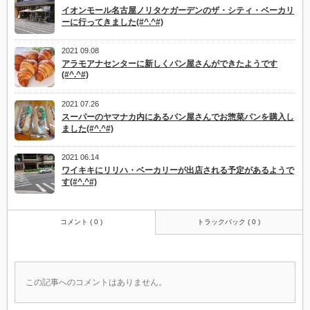
イオンモール名古屋ノリタケガーデンのザ・シティ・ベーカリ
ーに行ってきました(#^.^#)
2021 09.08
アラモアナセンターに新しくパン屋さんができたようです
(#^.^#)
2021 07.26
スーパーのヤマナカ内にあるパン屋さんでお惣菜パンを購入し
ました(#^.^#)
2021 06.14
ワイキキにリリハ・ベーカリーが出店される予定があるようで
す(#^.^#)
コメント ( 0 )
トラックバック ( 0 )
この記事へのコメントはありません。