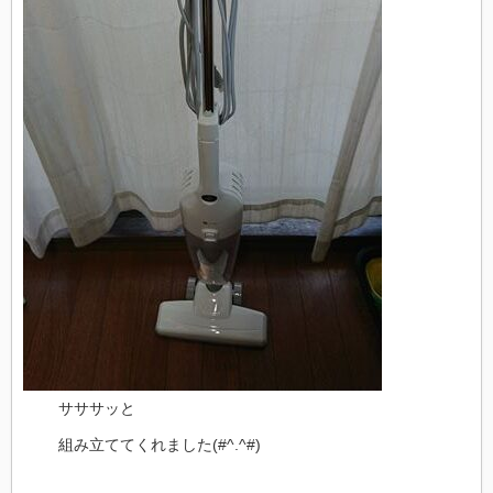
サササッと
組み立ててくれました(#^.^#)