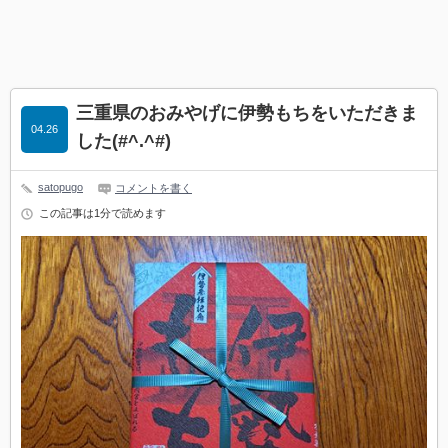
三重県のおみやげに伊勢もちをいただきま
04.26
した(#^.^#)
satopugo
コメントを書く
この記事は1分で読めます