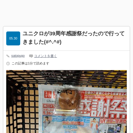
ユニクロが39周年感謝祭だったので行って
05.30
きました(#^.^#)
satopugo
コメントを書く
この記事は1分で読めます