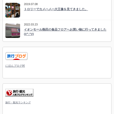
2019.07.08
トロリーでカメハメハ大王像を見てきました。
2022.03.23
イオンモール熱田の食品フロアへお買い物に行ってきました
(#^.^#)
にほんブログ村
旅行・観光ランキング