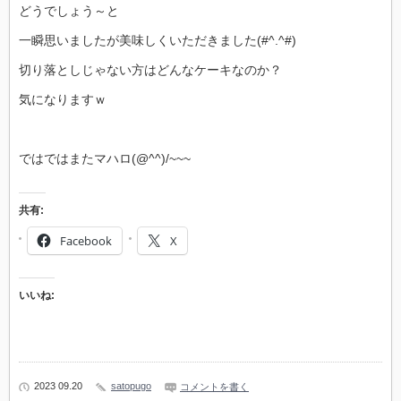
どうでしょう～と
一瞬思いましたが美味しくいただきました(#^.^#)
切り落としじゃない方はどんなケーキなのか？
気になりますｗ
ではではまたマハロ(@^^)/~~~
共有:
Facebook
X
いいね:
2023 09.20
satopugo
コメントを書く