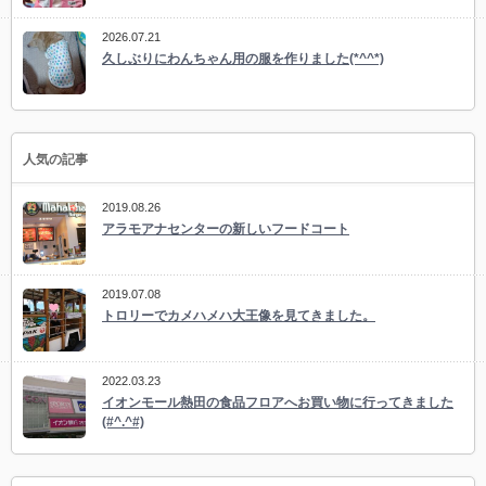
2026.07.21
久しぶりにわんちゃん用の服を作りました(*^^*)
人気の記事
2019.08.26
アラモアナセンターの新しいフードコート
2019.07.08
トロリーでカメハメハ大王像を見てきました。
2022.03.23
イオンモール熱田の食品フロアへお買い物に行ってきました
(#^.^#)