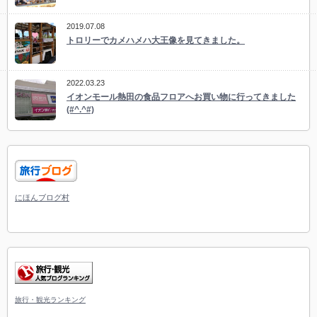
2019.07.08
トロリーでカメハメハ大王像を見てきました。
2022.03.23
イオンモール熱田の食品フロアへお買い物に行ってきました
(#^.^#)
にほんブログ村
旅行・観光ランキング